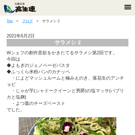
Top
>
ブログ
> サラメシ 2
2021年6月2日
サラメシ 2
Wシェフの創作意欲をかきたてるサラメシ第2回です。
今回は
◆よもぎのジェノベーゼパスタ
◆ふっくら米粉パンのカナッペ
・によどマッシュルームと極みえのき、落花生のアンチ
ョビ
・じゃが芋(シャドークイーンと男爵)の塩マッサ(パプリ
カと塩麹)
・よつ葉のチーズペースト
でした。