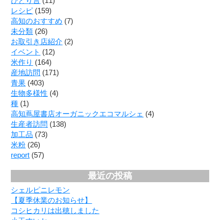
ひとり言
(11)
レシピ
(159)
高知のおすすめ
(7)
未分類
(26)
お取引き店紹介
(2)
イベント
(12)
米作り
(164)
産地訪問
(171)
青果
(403)
生物多様性
(4)
種
(1)
高知蔦屋書店オーガニックエコマルシェ
(4)
生産者訪問
(138)
加工品
(73)
米粉
(26)
report
(57)
最近の投稿
シェルピニレモン
【夏季休業のお知らせ】
コシヒカリは出穂しました