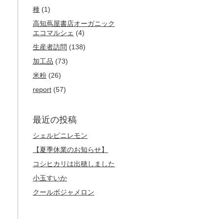
種
(1)
高知蔦屋書店オーガニック
エコマルシェ
(4)
生産者訪問
(138)
加工品
(73)
米粉
(26)
report
(57)
最近の投稿
シェルピニレモン
【夏季休業のお知らせ】
コシヒカリは出穂しました
小玉すいか
クールボジャメロン