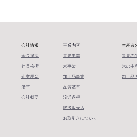
会社情報
事業内容
生産者
会長挨拶
青果事業
青果の
社長挨拶
米事業
米の生
企業理念
加工品事業
加工品
沿革
品質基準
会社概要
流通過程
取扱販売店
お取引きについて