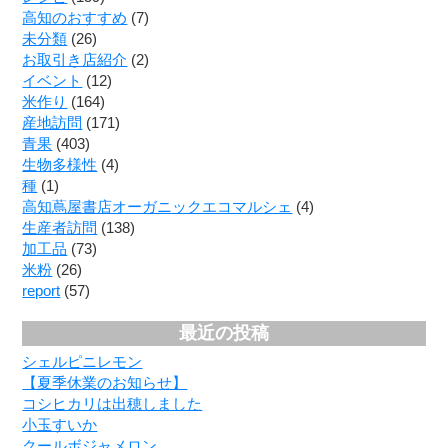
高知のおすすめ
(7)
未分類
(26)
お取引き店紹介
(2)
イベント
(12)
米作り
(164)
産地訪問
(171)
青果
(403)
生物多様性
(4)
種
(1)
高知蔦屋書店オーガニックエコマルシェ
(4)
生産者訪問
(138)
加工品
(73)
米粉
(26)
report
(57)
最近の投稿
シェルピニレモン
【夏季休業のお知らせ】
コシヒカリは出穂しました
小玉すいか
クールボジャメロン