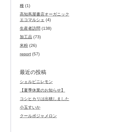
種
(1)
高知蔦屋書店オーガニック
エコマルシェ
(4)
生産者訪問
(138)
加工品
(73)
米粉
(26)
report
(57)
最近の投稿
シェルピニレモン
【夏季休業のお知らせ】
コシヒカリは出穂しました
小玉すいか
クールボジャメロン