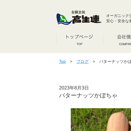
オーガニック
安心・安全な
Top
>
ブログ
> バターナッツか
2023年8月3日
バターナッツかぼちゃ