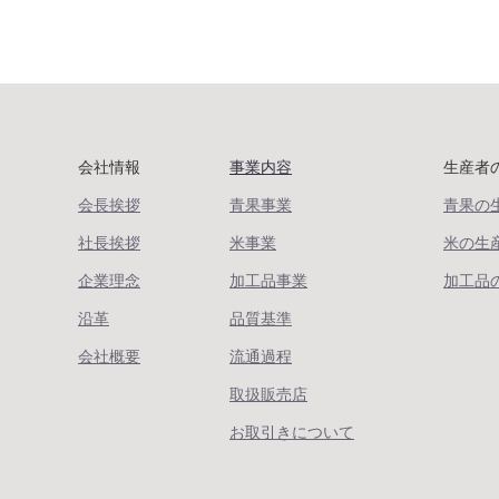
会社情報
事業内容
生産者
会長挨拶
青果事業
青果の
社長挨拶
米事業
米の生
企業理念
加工品事業
加工品
沿革
品質基準
会社概要
流通過程
取扱販売店
お取引きについて