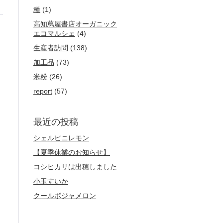
種
(1)
高知蔦屋書店オーガニック
エコマルシェ
(4)
生産者訪問
(138)
加工品
(73)
米粉
(26)
report
(57)
最近の投稿
シェルピニレモン
【夏季休業のお知らせ】
コシヒカリは出穂しました
小玉すいか
クールボジャメロン