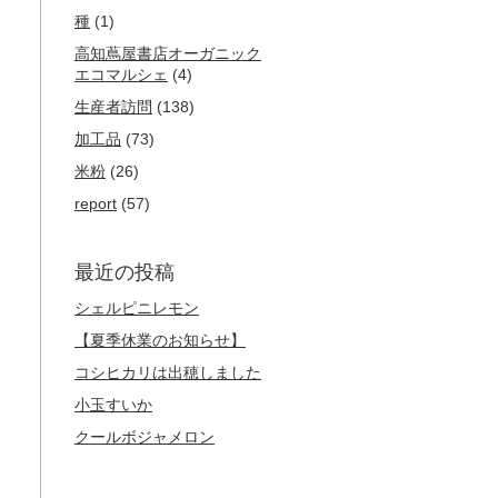
種
(1)
高知蔦屋書店オーガニック
エコマルシェ
(4)
生産者訪問
(138)
加工品
(73)
米粉
(26)
report
(57)
最近の投稿
シェルピニレモン
【夏季休業のお知らせ】
コシヒカリは出穂しました
小玉すいか
クールボジャメロン