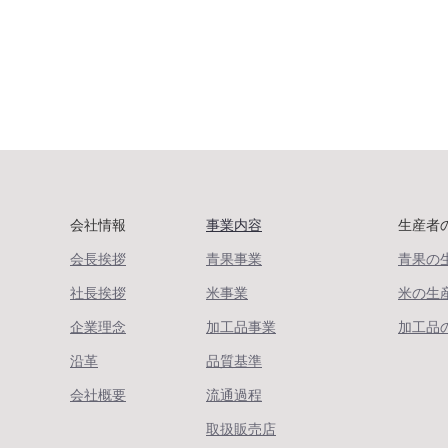
会社情報
事業内容
生産者
会長挨拶
青果事業
青果の
社長挨拶
米事業
米の生
企業理念
加工品事業
加工品
沿革
品質基準
会社概要
流通過程
取扱販売店