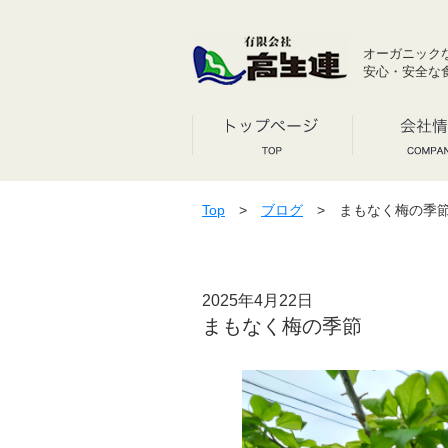
オーガニック
安心・安全な
Top
>
ブログ
> まもなく梅の季
2025年4月22日
まもなく梅の季節