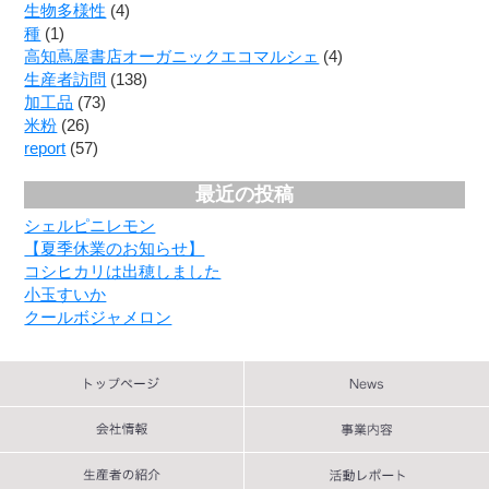
生物多様性
(4)
種
(1)
高知蔦屋書店オーガニックエコマルシェ
(4)
生産者訪問
(138)
加工品
(73)
米粉
(26)
report
(57)
最近の投稿
シェルピニレモン
【夏季休業のお知らせ】
コシヒカリは出穂しました
小玉すいか
クールボジャメロン