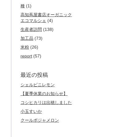
種
(1)
高知蔦屋書店オーガニック
エコマルシェ
(4)
生産者訪問
(138)
加工品
(73)
米粉
(26)
report
(57)
最近の投稿
シェルピニレモン
【夏季休業のお知らせ】
コシヒカリは出穂しました
小玉すいか
クールボジャメロン