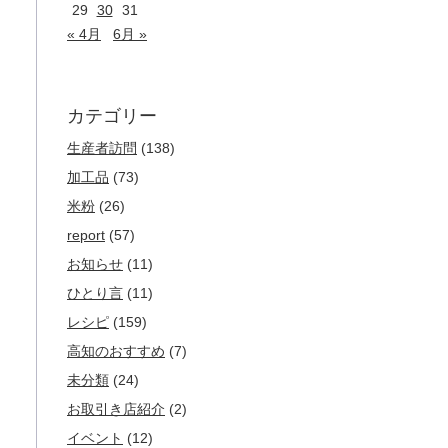
29
30
31
« 4月
6月 »
カテゴリー
生産者訪問
(138)
加工品
(73)
米粉
(26)
report
(57)
お知らせ
(11)
ひとり言
(11)
レシピ
(159)
高知のおすすめ
(7)
未分類
(24)
お取引き店紹介
(2)
イベント
(12)