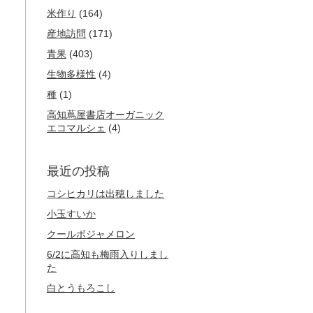
米作り
(164)
産地訪問
(171)
青果
(403)
生物多様性
(4)
種
(1)
高知蔦屋書店オーガニック
エコマルシェ
(4)
最近の投稿
コシヒカリは出穂しました
小玉すいか
クールボジャメロン
6/2に高知も梅雨入りしまし
た
白とうもろこし