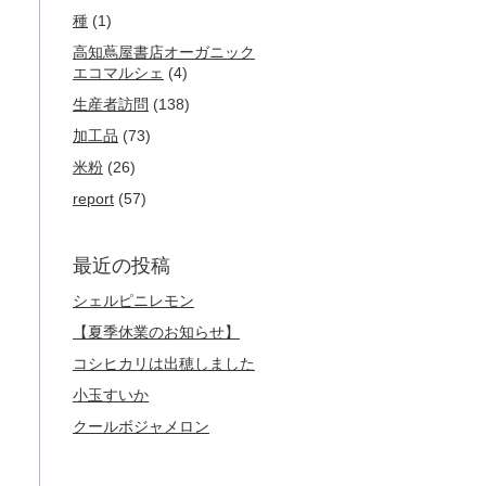
種
(1)
高知蔦屋書店オーガニック
エコマルシェ
(4)
生産者訪問
(138)
加工品
(73)
米粉
(26)
report
(57)
最近の投稿
シェルピニレモン
【夏季休業のお知らせ】
コシヒカリは出穂しました
小玉すいか
クールボジャメロン