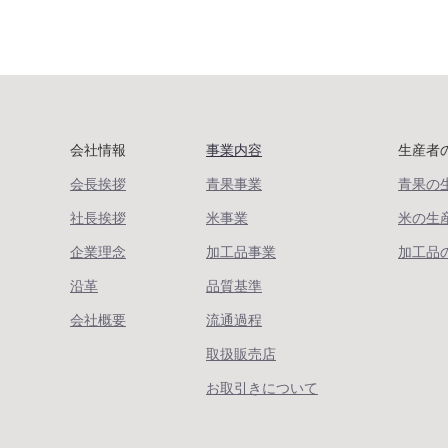
会社情報
事業内容
生産者
会長挨拶
青果事業
青果の
社長挨拶
米事業
米の生
企業理念
加工品事業
加工品
沿革
品質基準
会社概要
流通過程
取扱販売店
お取引きについて