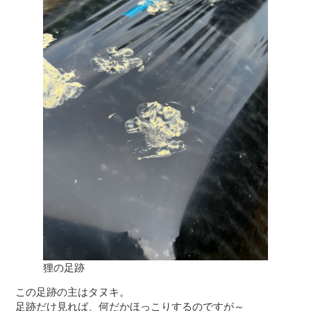
狸の足跡
この足跡の主はタヌキ。

足跡だけ見れば、何だかほっこりするのですが～
