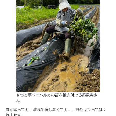
さつま芋ベニハルカの苗を植え付ける秦泉寺さ
ん
雨が降っても、晴れて蒸し暑くても、、自然は待ってはく
れません。
