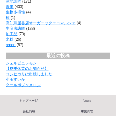
産地訪問
(171)
青果
(403)
生物多様性
(4)
種
(1)
高知蔦屋書店オーガニックエコマルシェ
(4)
生産者訪問
(138)
加工品
(73)
米粉
(26)
report
(57)
最近の投稿
シェルピニレモン
【夏季休業のお知らせ】
コシヒカリは出穂しました
小玉すいか
クールボジャメロン