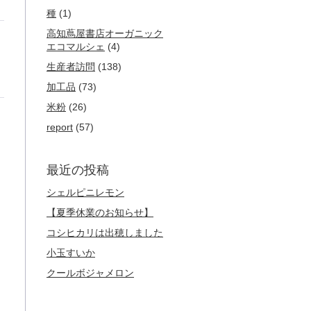
種
(1)
高知蔦屋書店オーガニック
エコマルシェ
(4)
生産者訪問
(138)
加工品
(73)
米粉
(26)
report
(57)
最近の投稿
シェルピニレモン
【夏季休業のお知らせ】
コシヒカリは出穂しました
小玉すいか
クールボジャメロン