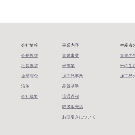
会社情報
事業内容
生産者
会長挨拶
青果事業
青果の
社長挨拶
米事業
米の生
企業理念
加工品事業
加工品
沿革
品質基準
会社概要
流通過程
取扱販売店
お取引きについて