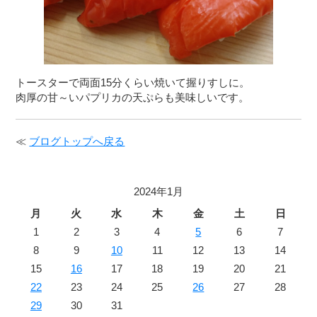
トースターで両面15分くらい焼いて握りすしに。
肉厚の甘～いパプリカの天ぷらも美味しいです。
≪
ブログトップへ戻る
2024年1月
月
火
水
木
金
土
日
1
2
3
4
5
6
7
8
9
10
11
12
13
14
15
16
17
18
19
20
21
22
23
24
25
26
27
28
29
30
31