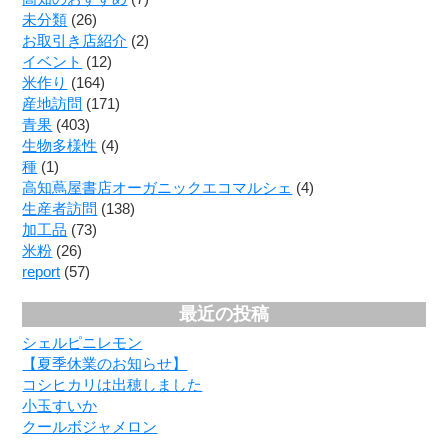
未分類
(26)
お取引き店紹介
(2)
イベント
(12)
米作り
(164)
産地訪問
(171)
青果
(403)
生物多様性
(4)
種
(1)
高知蔦屋書店オーガニックエコマルシェ
(4)
生産者訪問
(138)
加工品
(73)
米粉
(26)
report
(57)
最近の投稿
シェルピニレモン
【夏季休業のお知らせ】
コシヒカリは出穂しました
小玉すいか
クールボジャメロン