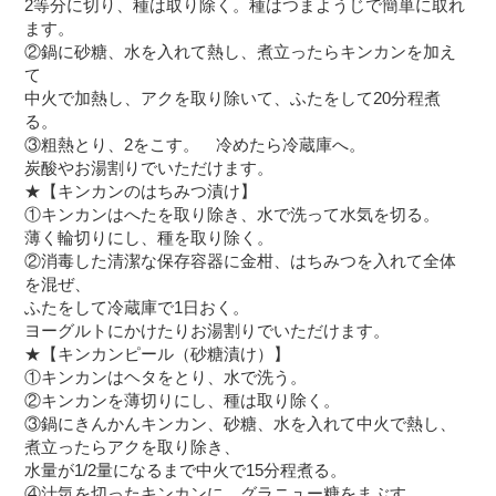
2等分に切り、種は取り除く。種はつまようじで簡単に取れ
ます。
②鍋に砂糖、水を入れて熱し、煮立ったらキンカンを加え
て
中火で加熱し、アクを取り除いて、ふたをして20分程煮
る。
③粗熱とり、2をこす。 冷めたら冷蔵庫へ。
炭酸やお湯割りでいただけます。
★【キンカンのはちみつ漬け】
①キンカンはへたを取り除き、水で洗って水気を切る。
薄く輪切りにし、種を取り除く。
②消毒した清潔な保存容器に金柑、はちみつを入れて全体
を混ぜ、
ふたをして冷蔵庫で1日おく。
ヨーグルトにかけたりお湯割りでいただけます。
★【キンカンピール（砂糖漬け）】
①キンカンはヘタをとり、水で洗う。
②キンカンを薄切りにし、種は取り除く。
③鍋にきんかんキンカン、砂糖、水を入れて中火で熱し、
煮立ったらアクを取り除き、
水量が1/2量になるまで中火で15分程煮る。
④汁気を切ったキンカンに、グラニュー糖をまぶす。