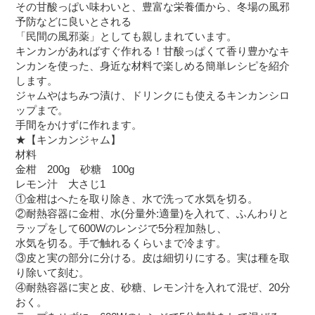
その甘酸っぱい味わいと、豊富な栄養価から、冬場の風邪
予防などに良いとされる
「民間の風邪薬」としても親しまれています。
キンカンがあればすぐ作れる！甘酸っぱくて香り豊かなキ
ンカンを使った、身近な材料で楽しめる簡単レシピを紹介
します。
ジャムやはちみつ漬け、ドリンクにも使えるキンカンシロ
ップまで。
手間をかけずに作れます。
★【キンカンジャム】
材料
金柑 200g 砂糖 100g
レモン汁 大さじ1
①金柑はへたを取り除き、水で洗って水気を切る。
②耐熱容器に金柑、水(分量外:適量)を入れて、ふんわりと
ラップをして600Wのレンジで5分程加熱し、
水気を切る。手で触れるくらいまで冷ます。
③皮と実の部分に分ける。皮は細切りにする。実は種を取
り除いて刻む。
④耐熱容器に実と皮、砂糖、レモン汁を入れて混ぜ、20分
おく。