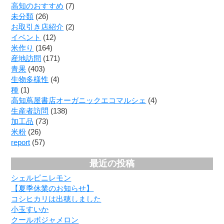
高知のおすすめ
(7)
未分類
(26)
お取引き店紹介
(2)
イベント
(12)
米作り
(164)
産地訪問
(171)
青果
(403)
生物多様性
(4)
種
(1)
高知蔦屋書店オーガニックエコマルシェ
(4)
生産者訪問
(138)
加工品
(73)
米粉
(26)
report
(57)
最近の投稿
シェルピニレモン
【夏季休業のお知らせ】
コシヒカリは出穂しました
小玉すいか
クールボジャメロン