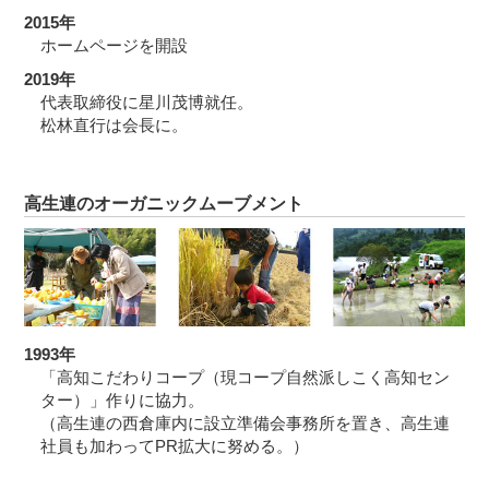
2015年
ホームページを開設
2019年
代表取締役に星川茂博就任。
松林直行は会長に。
高生連のオーガニックムーブメント
1993年
「高知こだわりコープ（現コープ自然派しこく高知セン
ター）」作りに協力。
（高生連の西倉庫内に設立準備会事務所を置き、高生連
社員も加わってPR拡大に努める。）