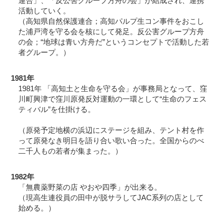
連合」、「反公害グループ方舟の会」が結成され、連携
活動していく。
（高知県自然保護連合；高知パルプ生コン事件をおこし
た浦戸湾を守る会を核にして発足。反公害グループ方舟
の会；“地球は青い方舟だ”というコンセプトで活動した若
者グループ。）
1981年
1981年 「高知土と生命を守る会」が事務局となって、窪
川町興津で窪川原発反対運動の一環として“生命のフェス
ティバル”を仕掛ける。
（原発予定地横の浜辺にステージを組み、テント村を作
って原発なき明日を語り合い歌い合った。全国からのべ
二千人もの若者が集まった。）
1982年
「無農薬野菜の店 やおや四季」が出来る。
（現高生連役員の田中が脱サラしてJAC系列の店として
始める。）