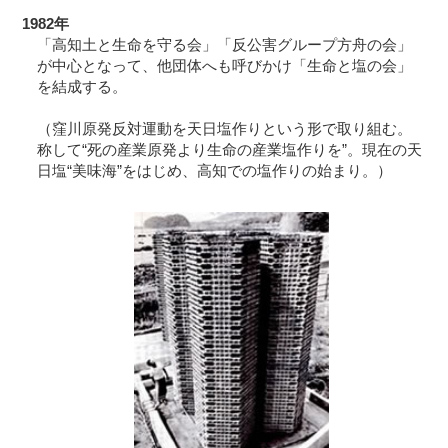
1982年
「高知土と生命を守る会」「反公害グループ方舟の会」
が中心となって、他団体へも呼びかけ「生命と塩の会」
を結成する。
（窪川原発反対運動を天日塩作りという形で取り組む。
称して“死の産業原発より生命の産業塩作りを”。現在の天
日塩“美味海”をはじめ、高知での塩作りの始まり。）