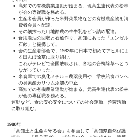
高知での有機農業運動が始まる。現高生連代表の松林
が会の専従職を務める。
生産者会員が作った米野菜果物などの有機農産物を消
費者会員へ配達。
その朝搾った山地酪農の生牛乳をビン詰め配達。
食用廃油の回収と石鹸作り。高知にあった「エンゼル
石鹸」と提携して。
会の生産者部会で、1983年に日本で初めてアヒルによ
る田んぼ除草に取り組む。
これがテレビで全国放映され、各地の合鴨除草へとつ
ながっていった。
米倉庫での臭化メチル＝農薬使用や、学校給食パンへ
の臭素酸カリウム添加の中止
高知での有機農業運動が始まる。元高生連代表の松林
が会の専従職を務める。
運動など、食の安心安全についての社会運動、啓蒙活動
に取り組む。
1980年
「高知土と生命を守る会」も参画して「高知県自然保護