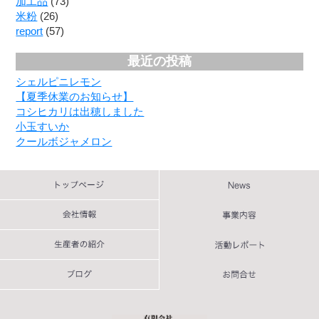
加工品
(73)
米粉
(26)
report
(57)
最近の投稿
シェルピニレモン
【夏季休業のお知らせ】
コシヒカリは出穂しました
小玉すいか
クールボジャメロン