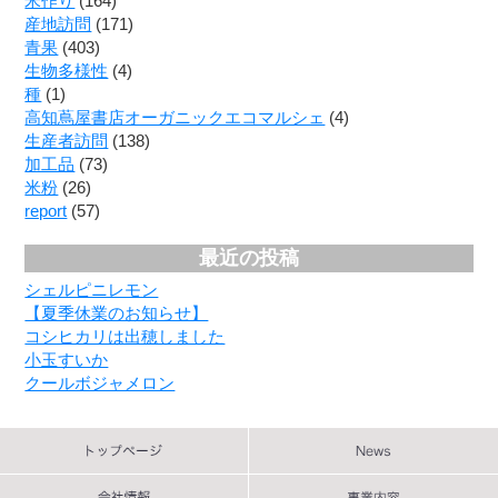
米作り
(164)
産地訪問
(171)
青果
(403)
生物多様性
(4)
種
(1)
高知蔦屋書店オーガニックエコマルシェ
(4)
生産者訪問
(138)
加工品
(73)
米粉
(26)
report
(57)
最近の投稿
シェルピニレモン
【夏季休業のお知らせ】
コシヒカリは出穂しました
小玉すいか
クールボジャメロン