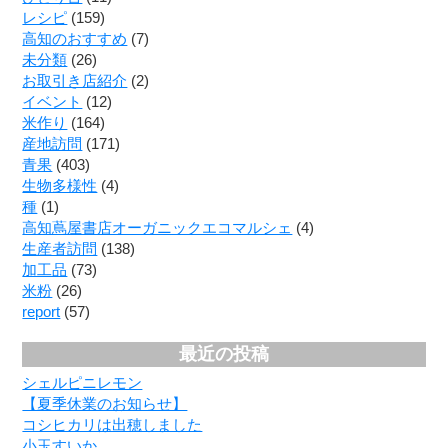
レシピ
(159)
高知のおすすめ
(7)
未分類
(26)
お取引き店紹介
(2)
イベント
(12)
米作り
(164)
産地訪問
(171)
青果
(403)
生物多様性
(4)
種
(1)
高知蔦屋書店オーガニックエコマルシェ
(4)
生産者訪問
(138)
加工品
(73)
米粉
(26)
report
(57)
最近の投稿
シェルピニレモン
【夏季休業のお知らせ】
コシヒカリは出穂しました
小玉すいか